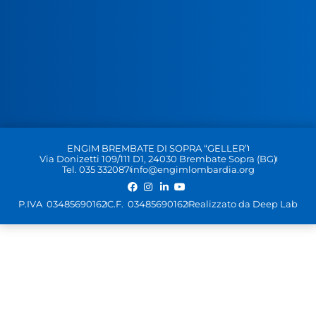
ENGIM BREMBATE DI SOPRA “GELLER”
Via Donizetti 109/111 D1, 24030 Brembate Sopra (BG)
Tel. 035 332087
info@engimlombardia.org
P.IVA 03485690162
C.F. 03485690162
Realizzato da Deep Lab