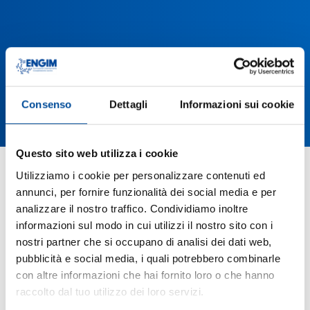
Consenso
Dettagli
Informazioni sui cookie
Questo sito web utilizza i cookie
INFORMAZIONI
Utilizziamo i cookie per personalizzare contenuti ed
Via Donizetti 109/111 D1, 24030 Brembate
annunci, per fornire funzionalità dei social media e per
Sopra (BG)
analizzare il nostro traffico. Condividiamo inoltre
035 332087
informazioni sul modo in cui utilizzi il nostro sito con i
nostri partner che si occupano di analisi dei dati web,
035 332087
pubblicità e social media, i quali potrebbero combinarle
info@engimlombardia.org
con altre informazioni che hai fornito loro o che hanno
SEGUICI SU
raccolto dal tuo utilizzo dei loro servizi.